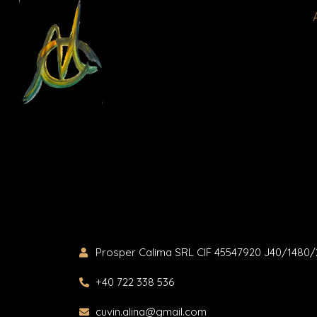
Skip
to
content
Prosper Calima SRL CIF 45547920 J40/1480/
+40 722 338 536
cuvin.alina@gmail.com