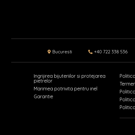
Bucuresti
+40 722 338 536
Ingrijirea bijuteriilor si protejarea
Politic
pietrelor
Termeni
Marimea potrivita pentru inel
Politic
Garantie
Politic
Politic