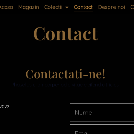
Acasa
Magazin
Colectii
Contact
Despre noi
C
Contact
Contactati-ne!
Phasellus ullamcorper odio vitae eleifend ultricies.
2022
Nume
Email