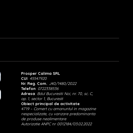
Prosper Calima SRL
CUI
:
45547920
Nr. Reg. Com.
:
J40/1480/2022
Telefon
:
0722338536
Adresa
:
Bdul Bucurestii Noi, nr. 70, sc. C,
ap. 1, sector 1, Bucuresti
Obiect principal de activitate
:
4719 – Comert cu amanuntul in magazine
nespecializate, cu vanzare predominanta
de produse nealimentare
Autorizatie ANPC nr 0012184/03.02.2022