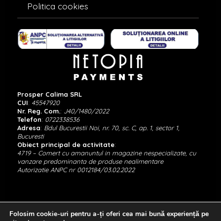
Politica cookies
Prosper Calima SRL
CUI
:
45547920
Nr. Reg. Com.
:
J40/1480/2022
Telefon
:
0722338536
Adresa
:
Bdul Bucurestii Noi, nr. 70, sc. C, ap. 1, sector 1,
Bucuresti
Obiect principal de activitate
:
4719 – Comert cu amanuntul in magazine nespecializate, cu
vanzare predominanta de produse nealimentare
Autorizatie ANPC nr 0012184/03.02.2022
Folosim cookie-uri pentru a-ți oferi cea mai bună experiență pe