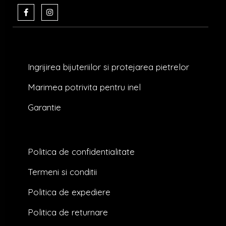
F
I
a
n
c
s
e
t
b
a
o
g
o
r
k
a
Ingrijirea bijuteriilor si protejarea pietrelor
-
m
f
Marimea potrivita pentru inel
Garantie
Politica de confidentialitate
Termeni si conditii
Politica de expediere
Politica de returnare