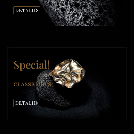
DETALII
Special!
CLASSIC HITS
DETALII