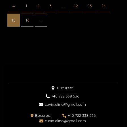
←
1
2
3
…
12
13
14
15
16
→
Bucuresti
+40 722 338 536​
cuvin.alina@gmail.com
Bucuresti
+40 722 338 536
cuvin.alina@gmail.com