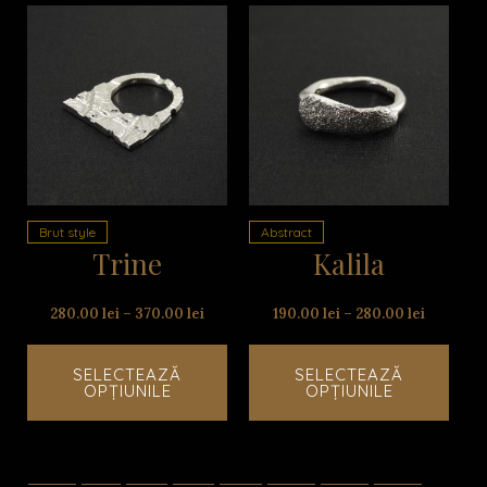
Acest
Aces
produs
prod
are
are
mai
mai
multe
mult
variații.
variaț
Opțiunile
Opțiu
pot
pot
Brut style
Abstract
fi
fi
Trine
Kalila
alese
alese
în
în
pagina
pagi
280.00
lei
–
370.00
lei
190.00
lei
–
280.00
lei
produsului.
produ
SELECTEAZĂ
SELECTEAZĂ
OPȚIUNILE
OPȚIUNILE