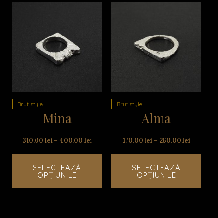
Acest
Aces
produs
prod
are
are
mai
mai
multe
mult
variații.
variaț
Opțiunile
Opțiu
pot
pot
Brut style
Brut style
fi
fi
Mina
Alma
alese
alese
în
în
pagina
pagi
310.00
lei
–
400.00
lei
170.00
lei
–
260.00
lei
produsului.
produ
SELECTEAZĂ
SELECTEAZĂ
OPȚIUNILE
OPȚIUNILE