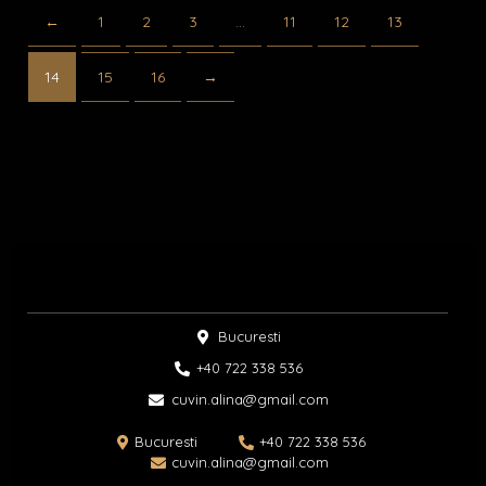
←
1
2
3
…
11
12
13
14
15
16
→
Bucuresti
+40 722 338 536​
cuvin.alina@gmail.com
Bucuresti
+40 722 338 536
cuvin.alina@gmail.com