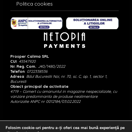
Politica cookies
Prosper Calima SRL
CUI
:
45547920
Nr. Reg. Com.
:
J40/1480/2022
Telefon
:
0722338536
Adresa
:
Bdul Bucurestii Noi, nr. 70, sc. C, ap. 1, sector 1,
Bucuresti
Obiect principal de activitate
:
4719 – Comert cu amanuntul in magazine nespecializate, cu
vanzare predominanta de produse nealimentare
Autorizatie ANPC nr 0012184/03.02.2022
Folosim cookie-uri pentru a-ți oferi cea mai bună experiență pe