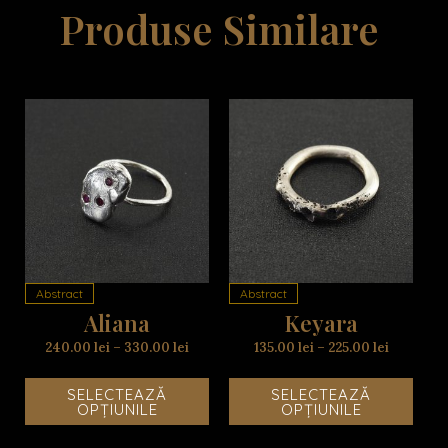
Produse Similare
Acest
Aces
produs
prod
are
are
mai
mai
multe
mult
variații.
variaț
Opțiunile
Opțiu
Abstract
Abstract
pot
pot
Aliana
Keyara
fi
fi
alese
alese
240.00
lei
–
330.00
lei
135.00
lei
–
225.00
lei
în
în
pagina
pagi
SELECTEAZĂ
SELECTEAZĂ
produsului.
produ
OPȚIUNILE
OPȚIUNILE