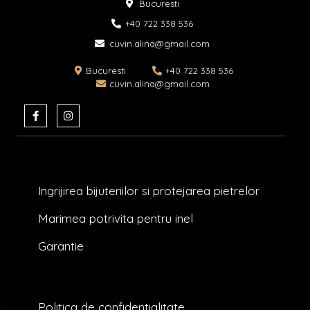
Bucuresti
+40 722 338 536​
cuvin.alina@gmail.com
Bucuresti
+40 722 338 536
cuvin.alina@gmail.com
F
I
a
n
c
s
e
t
b
a
o
g
o
r
k
a
Ingrijirea bijuteriilor si protejarea pietrelor
-
m
f
Marimea potrivita pentru inel
Garantie
Politica de confidentialitate