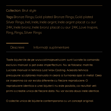
Brut style
Collection:
Bronze Rings
Gold plated Bronze Rings
Gold plated
Tags
,
,
Silver Rings
Inel
Inele
Inele argint
Inele argint placat cu aur
,
,
,
,
24K
Inele bronz
Inele bronz placat cu aur 24K
Love Inspire
,
,
,
,
Ring
Rings
Silver Rings
,
,
Descriere
Informații suplimentare
Toate bijuteriile de pe www.calimajewels.com sunt lucrate la comanda
exclusiv manual si pot avea imperfectiuni. Nu se folosesc matrite.
Lucrate manual in tehnica Lost Wax Casting. Aceasta tehnica
presupune sculptarea manuala in ceara si turnarea apoi in metal. Ceea
ce inseamna ca vor exista diferente cu fiecare reproducere. O
reproducere identica a unei bijuterii nu este posibila, ca rezultat veti
primi o creatie unica de fiecare data. Nu vor exista doua inele identice.
O colectie unica de bijuterie contemporana cu un concept original.