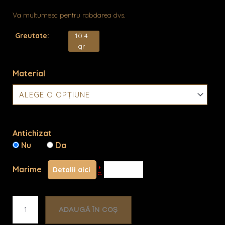
Va multumesc pentru rabdarea dvs.
Greutate:
10.4
gr
Material
Cantitate
Imane
Antichizat
Nu
Da
Marime
*
Detalii aici
ADAUGĂ ÎN COȘ