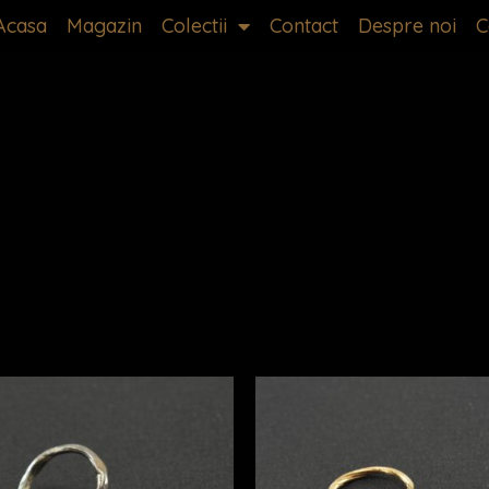
Acasa
Magazin
Colectii
Contact
Despre noi
C
Acest
produs
are