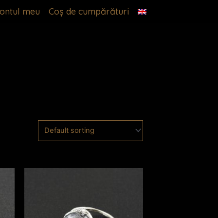
ontul meu
Coș de cumpărături
Acest
Acest
produs
produs
are
are