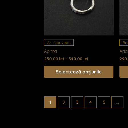
mai
multe
variații.
Opțiuni
pot
fi
alese
Art Nouveau
Bru
în
Aphra
Aria
pagin
250.00
lei
–
340.00
lei
290
produsu
Selectează opțiunile
1
2
3
4
5
→