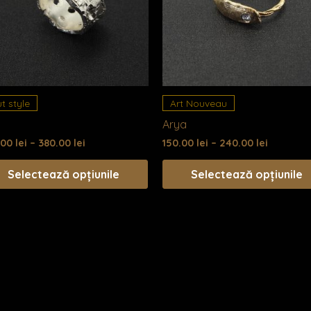
mai
multe
variații.
le
Opțiunile
pot
fi
alese
t style
Art Nouveau
în
Arya
a
pagina
.00
lei
–
380.00
lei
150.00
lei
–
240.00
lei
lui.
produsului.
Selectează opțiunile
Selectează opțiunile