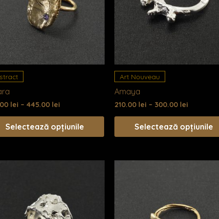
mai
multe
variații.
le
Opțiunile
pot
fi
alese
stract
Art Nouveau
în
ara
Amaya
a
pagina
.00
lei
–
445.00
lei
210.00
lei
–
300.00
lei
lui.
produsului.
Selectează opțiunile
Selectează opțiunile
Acest
s
produs
are