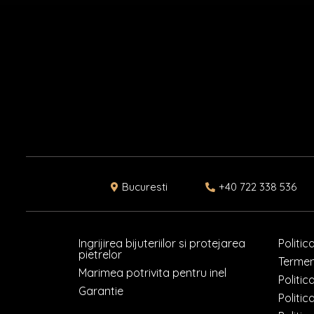
Bucuresti
+40 722 338 536
Ingrijirea bijuteriilor si protejarea
Politic
pietrelor
Termeni
Marimea potrivita pentru inel
Politic
Garantie
Politic