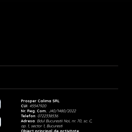
Prosper Calima SRL
CUI
:
45547920
Nr. Reg. Com.
:
J40/1480/2022
Telefon
:
0722338536
Adresa
:
Bdul Bucurestii Noi, nr. 70, sc. C,
ap. 1, sector 1, Bucuresti
Obiect principal de activitate
: