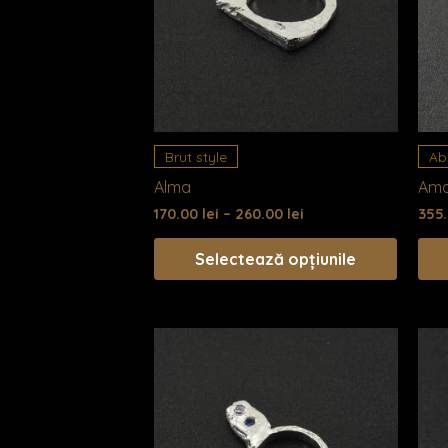
mai
multe
variații.
Opțiuni
pot
fi
alese
Brut style
Ab
în
Alma
Am
pagin
170.00
lei
–
260.00
lei
355
produsu
Selectează opțiunile
Acest
produ
are