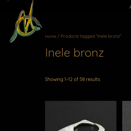
Skip
to
content
/ Products tagged “Inele bronz”
Home
Inele bronz
Showing 1–12 of 58 results
This
product
has