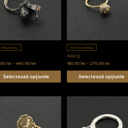
mai
multe
variații.
Opțiunile
pot
fi
alese
t Nouveau
Art Nouveau
în
e
Aisling
pagina
.00
lei
–
640.00
lei
180.00
lei
–
270.00
lei
produsului.
Selectează opțiunile
Selectează opțiunile
Acest
s
produs
are