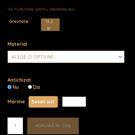
Va multumesc pentru rabdarea dvs.
Greutate:
13.2
gr
Material
Cantitate
Aine
Antichizat
Nu
Da
Marime
*
Detalii aici
ADAUGĂ ÎN COȘ