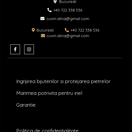
Bucuresti
+40 722 338 536​
cuvin.alina@gmail.com
Bucuresti
+40 722 338 536
cuvin.alina@gmail.com
F
I
a
n
c
s
e
t
b
a
o
g
o
r
k
a
Ingrijirea bijuteriilor si protejarea pietrelor
-
m
f
Marimea potrivita pentru inel
Garantie
Politica de confidentialitate