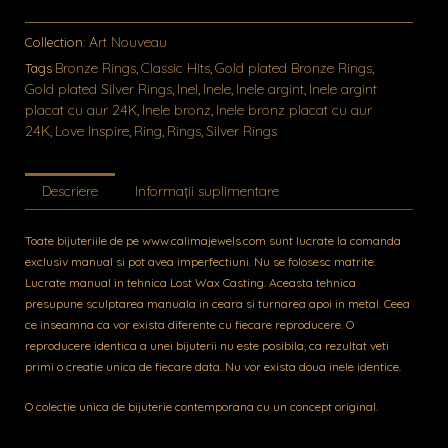
Art Nouveau
Collection:
Bronze Rings
Classic Hits
Gold plated Bronze Rings
Tags
,
,
,
Gold plated Silver Rings
Inel
Inele
Inele argint
Inele argint
,
,
,
,
placat cu aur 24K
Inele bronz
Inele bronz placat cu aur
,
,
24K
Love Inspire
Ring
Rings
Silver Rings
,
,
,
,
Descriere
Informații suplimentare
Toate bijuteriile de pe www.calimajewels.com sunt lucrate la comanda
exclusiv manual si pot avea imperfectiuni. Nu se folosesc matrite.
Lucrate manual in tehnica Lost Wax Casting. Aceasta tehnica
presupune sculptarea manuala in ceara si turnarea apoi in metal. Ceea
ce inseamna ca vor exista diferente cu fiecare reproducere. O
reproducere identica a unei bijuterii nu este posibila, ca rezultat veti
primi o creatie unica de fiecare data. Nu vor exista doua inele identice.
O colectie unica de bijuterie contemporana cu un concept original.