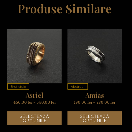
Produse Similare
Acest
Aces
produs
prod
are
are
mai
mai
multe
mult
variații.
variaț
Opțiunile
Opțiu
Brut style
Abstract
pot
pot
Asriel
Amias
fi
fi
alese
alese
450.00
lei
–
540.00
lei
190.00
lei
–
280.00
lei
în
în
pagina
pagi
SELECTEAZĂ
SELECTEAZĂ
produsului.
produ
OPȚIUNILE
OPȚIUNILE