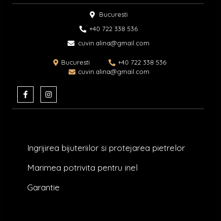
Bucuresti
+40 722 338 536​
cuvin.alina@gmail.com
Bucuresti
+40 722 338 536
cuvin.alina@gmail.com
F
I
a
n
c
s
e
t
b
a
o
g
o
r
k
a
Ingrijirea bijuteriilor si protejarea pietrelor
-
m
f
Marimea potrivita pentru inel
Garantie