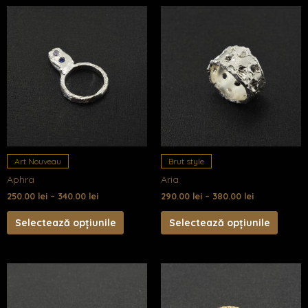
Acest
Acest
produs
produ
are
are
mai
mai
multe
multe
variații.
variații
Opțiunile
Opțiun
pot
pot
fi
fi
Art Nouveau
Brut style
alese
alese
Aphra
Aria
în
în
250.00
lei
–
340.00
lei
290.00
lei
–
380.00
lei
pagina
pagin
produsului.
produs
Selectează opțiunile
Selectează opțiunile
Acest
Acest