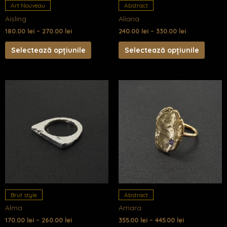
fi
fi
Art Nouveau
Abstract
alese
alese
Aisling
Aliana
în
în
180.00
lei
–
270.00
lei
240.00
lei
–
330.00
lei
pagina
pagin
produsului.
produs
Selectează opțiunile
Selectează opțiunile
Acest
Acest
produs
produ
are
are
mai
mai
multe
multe
variații.
variații
Opțiunile
Opțiun
pot
pot
fi
fi
Brut style
Abstract
alese
alese
Alma
Amara
în
în
170.00
lei
–
260.00
lei
355.00
lei
–
445.00
lei
pagina
pagin