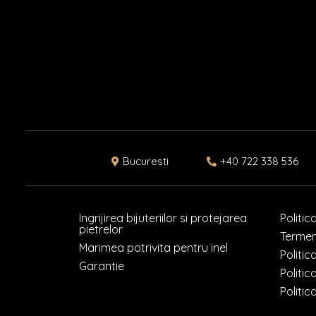
Bucuresti
+40 722 338 536
Ingrijirea bijuteriilor si protejarea
Politic
pietrelor
Termeni
Marimea potrivita pentru inel
Politic
Garantie
Politic
Politic