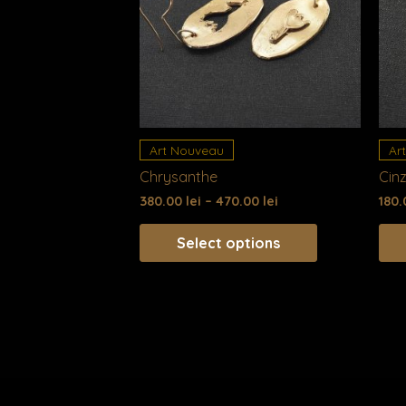
multiple
variants.
The
options
may
be
chosen
Art Nouveau
Ar
on
Chrysanthe
Cinz
the
380.00
lei
–
470.00
lei
180
product
page
Select options