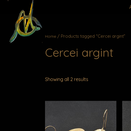
Skip
to
content
/ Products tagged “Cercei argint”
Home
Cercei argint
Showing all 2 results
This
product
has