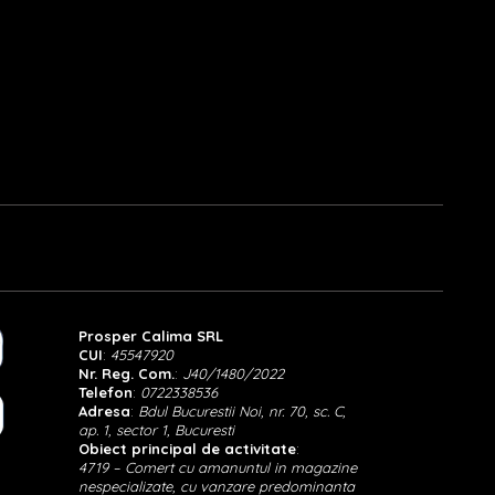
Prosper Calima SRL
CUI
:
45547920
Nr. Reg. Com.
:
J40/1480/2022
Telefon
:
0722338536
Adresa
:
Bdul Bucurestii Noi, nr. 70, sc. C,
ap. 1, sector 1, Bucuresti
Obiect principal de activitate
:
4719 – Comert cu amanuntul in magazine
nespecializate, cu vanzare predominanta