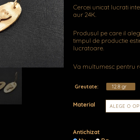
Cercei unicat lucrati i
aur 24K.
Produsul pe care il aleg
timpul de productie esti
lucratoare.
Va multumesc pentru r
Greutate:
12.8 gr
Material
Cantitate
Chrysanthe
Antichizat