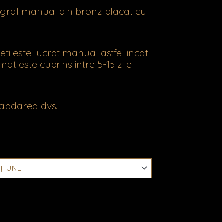
ntegral manual din bronz placat cu
eti este lucrat manual astfel incat
mat este cuprins intre 5-15 zile
abdarea dvs.