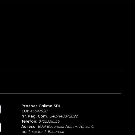
Prosper Calima SRL
CUI
:
45547920
Nr. Reg. Com.
:
J40/1480/2022
Telefon
:
0722338536
Adresa
:
Bdul Bucurestii Noi, nr. 70, sc. C,
ap. 1, sector 1, Bucuresti