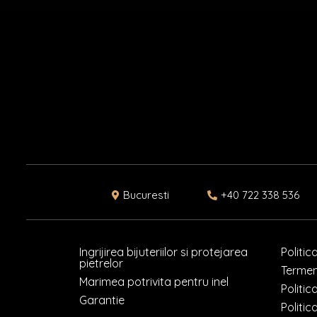
Bucuresti
+40 722 338 536
Ingrijirea bijuteriilor si protejarea
Politic
pietrelor
Termeni
Marimea potrivita pentru inel
Politic
Garantie
Politic