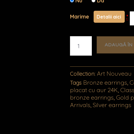
Nu
Da
Marime
*
Detalii aici
ADAUGĂ ÎN
Art Nouveau
Collection:
Bronze earrings
C
Tags
,
placat cu aur 24K
Class
,
bronze earrings
Gold p
,
Arrivals
Silver earrings
,