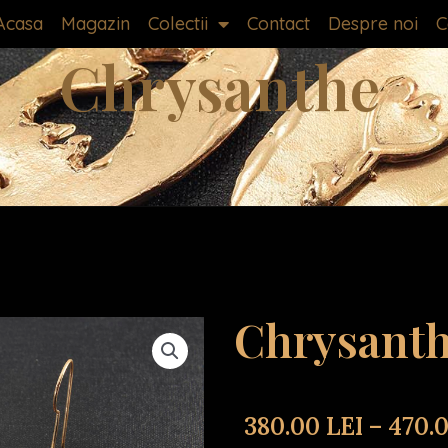
Acasa
Magazin
Colectii
Contact
Despre noi
C
Chrysanthe
Chrysant
380.00
LEI
–
470.