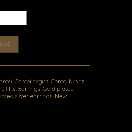
 COȘ
ercei
Cercei argint
Cercei bronz
,
,
ic Hits
Earrings
Gold plated
,
,
lated silver earrings
New
,