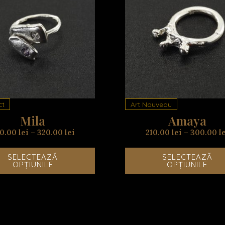
Acest
produs
are
mai
multe
variații.
Opțiunile
pot
fi
ct
Art Nouveau
alese
Mila
Amaya
în
30.00
lei
–
320.00
lei
210.00
lei
–
300.00
l
pagina
produsului.
SELECTEAZĂ
SELECTEAZĂ
OPȚIUNILE
OPȚIUNILE