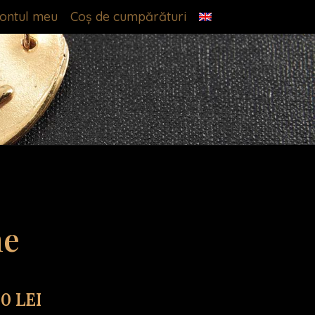
ontul meu
Coș de cumpărături
he
00
LEI