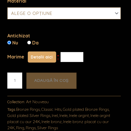
Material
Cantitate
Liene
Antichizat
Nu
Da
Marime
*
Detalii aici
ADAUGĂ ÎN COȘ
Art Nouveau
Collection:
Bronze Rings
Classic Hits
Gold plated Bronze Rings
Tags
,
,
,
Gold plated Silver Rings
Inel
Inele
Inele argint
Inele argint
,
,
,
,
placat cu aur 24K
Inele bronz
Inele bronz placat cu aur
,
,
24K
Ring
Rings
Silver Rings
,
,
,