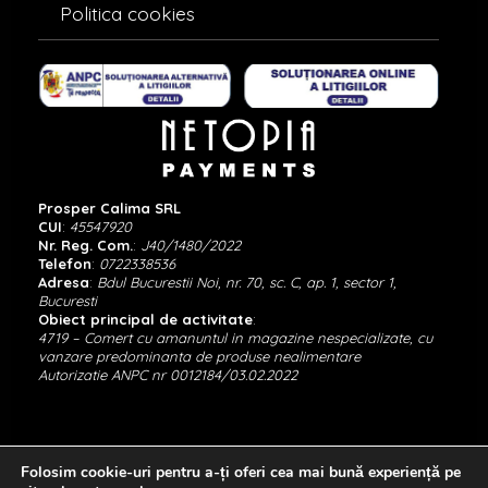
Politica cookies
Prosper Calima SRL
CUI
:
45547920
Nr. Reg. Com.
:
J40/1480/2022
Telefon
:
0722338536
Adresa
:
Bdul Bucurestii Noi, nr. 70, sc. C, ap. 1, sector 1,
Bucuresti
Obiect principal de activitate
:
4719 – Comert cu amanuntul in magazine nespecializate, cu
vanzare predominanta de produse nealimentare
Autorizatie ANPC nr 0012184/03.02.2022
Folosim cookie-uri pentru a-ți oferi cea mai bună experiență pe