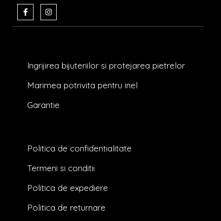
F
I
a
n
c
s
e
t
b
a
o
g
o
r
k
a
Ingrijirea bijuteriilor si protejarea pietrelor
-
m
f
Marimea potrivita pentru inel
Garantie
Politica de confidentialitate
Termeni si conditii
Politica de expediere
Politica de returnare