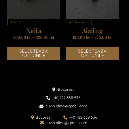
multe
mult
variații.
variaț
Opțiunile
Opțiu
Abstract
Art Nouveau
pot
pot
Nalia
Aisling
fi
fi
alese
alese
230.00
lei
–
320.00
lei
180.00
lei
–
270.00
lei
în
în
pagina
pagi
SELECTEAZĂ
SELECTEAZĂ
produsului.
produ
OPȚIUNILE
OPȚIUNILE
Bucuresti
+40 722 338 536​
cuvin.alina@gmail.com
Bucuresti
+40 722 338 536
cuvin.alina@gmail.com