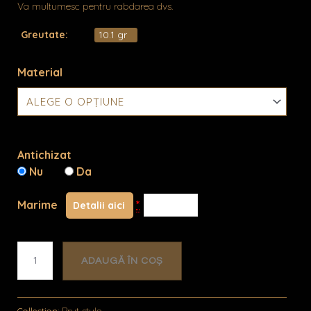
Va multumesc pentru rabdarea dvs.
Greutate:
10.1 gr
Material
Cantitate
Swoon
Antichizat
Nu
Da
Marime
*
Detalii aici
ADAUGĂ ÎN COȘ