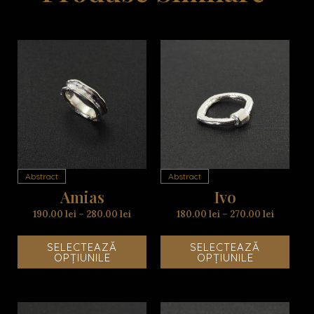
Acest
Aces
produs
prod
are
are
mai
mai
multe
mult
variații.
variaț
Opțiunile
Opțiu
Abstract
Abstract
pot
pot
Amias
Ivo
fi
fi
alese
alese
190.00
lei
–
280.00
lei
180.00
lei
–
270.00
lei
în
în
pagina
pagi
SELECTEAZĂ
SELECTEAZĂ
produsului.
produ
OPȚIUNILE
OPȚIUNILE