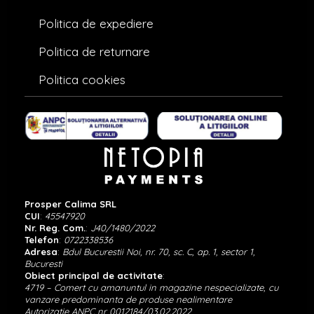
Politica de expediere
Politica de returnare
Politica cookies
Prosper Calima SRL
CUI
:
45547920
Nr. Reg. Com.
:
J40/1480/2022
Telefon
:
0722338536
Adresa
:
Bdul Bucurestii Noi, nr. 70, sc. C, ap. 1, sector 1,
Bucuresti
Obiect principal de activitate
:
4719 – Comert cu amanuntul in magazine nespecializate, cu
vanzare predominanta de produse nealimentare
Autorizatie ANPC nr 0012184/03.02.2022