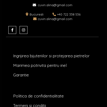
cuvin.alina@gmail.com
Bucuresti
+40 722 338 536
cuvin.alina@gmail.com
F
I
a
n
c
s
e
t
b
a
o
g
o
r
k
a
Ingrijirea bijuteriilor si protejarea pietrelor
-
m
f
Marimea potrivita pentru inel
Garantie
Politica de confidentialitate
Termeni si conditii