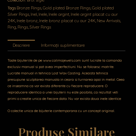
Brut style
Collection:
Bronze Rings
Gold plated Bronze Rings
Gold plated
Tags
,
,
Silver Rings
Inel
Inele
Inele argint
Inele argint placat cu aur
,
,
,
,
24K
Inele bronz
Inele bronz placat cu aur 24K
New Arrivals
,
,
,
,
Ring
Rings
Silver Rings
,
,
Descriere
Informații suplimentare
Toate bijuteriile de pe www.calimajewels.com sunt lucrate la comanda
exclusiv manual si pot avea imperfectiuni. Nu se folosesc matrite.
Lucrate manual in tehnica Lost Wax Casting. Aceasta tehnica
presupune sculptarea manuala in ceara si turnarea apoi in metal. Ceea
ce inseamna ca vor exista diferente cu fiecare reproducere. O
reproducere identica a unei bijuterii nu este posibila, ca rezultat veti
primi o creatie unica de fiecare data. Nu vor exista doua inele identice
O colectie unica de bijuterie contemporana cu un concept original.
Produse Similare