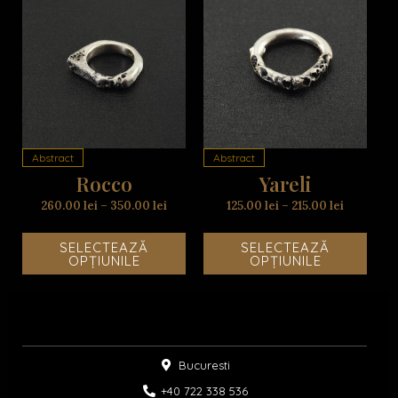
Acest
Aces
produs
prod
are
are
mai
mai
multe
mult
variații.
variaț
Opțiunile
Opțiu
Abstract
Abstract
pot
pot
Rocco
Yareli
fi
fi
alese
alese
260.00
lei
–
350.00
lei
125.00
lei
–
215.00
lei
în
în
pagina
pagi
SELECTEAZĂ
SELECTEAZĂ
produsului.
produ
OPȚIUNILE
OPȚIUNILE
Bucuresti
+40 722 338 536​